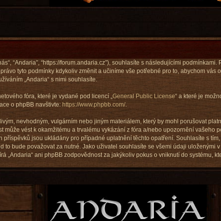
nás“, “Andaria”, “https://forum.andaria.cz”), souhlasíte s následujícími podmínkami
 právo tyto podmínky kdykoliv změnit a učiníme vše potřebné pro to, abychom vás o
íváním „Andaria“ s nimi souhlasíte.
etového fóra, které je vydané pod licencí „
General Public License
“ a které je mož
mace o phpBB navštivte:
https://www.phpbb.com/
.
livým, nevhodným, vulgárním nebo jiným materiálem, který by mohl porušovat platné
st může vést k okamžitému a trvalému vykázání z fóra a/nebo upozornění vašeho po
příspěvků jsou ukládány pro případné uplatnění těchto opatření. Souhlasíte s tím, 
 to bude považovat za nutné. Jako uživatel souhlasíte se všemi údaji uloženými v
írá „Andaria“ ani phpBB zodpovědnost za jakýkoliv pokus o vniknutí do systému, kte