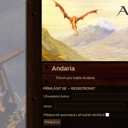
Andaria
Fórum pro hráče Andarie
PŘIHLÁSIT SE
•
REGISTROVAT
Uživatelské jméno:
Heslo:
Přihlásit mě automaticky při každé návštěvě