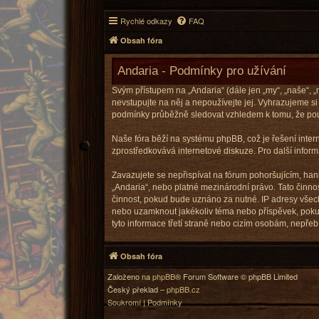
Rychlé odkazy
FAQ
Obsah fóra
Andaria - Podmínky pro užívání
Svým přístupem na „Andaria“ (dále jen „my“, „naše“, „
nevstupujte na něj a nepoužívejte jej. Vyhrazujeme si
podmínky průběžně sledovat vzhledem k tomu, že použ
Naše fóra běží na systému phpBB, což je řešení intern
zprostředkovává internetové diskuze. Pro další infor
Zavazujete se nepřispívat na fórum pohoršujícím, han
„Andaria“, nebo platné mezinárodní právo. Tato činno
činnost, pokud bude uznáno za nutné. IP adresy všech 
nebo uzamknout jakékoliv téma nebo příspěvek, pokud
tyto informace třetí straně nebo cizím osobám, nepřeb
Obsah fóra
Založeno na
phpBB
® Forum Software © phpBB Limited
Český překlad –
phpBB.cz
Soukromí
|
Podmínky