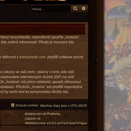
Hledat
Pokročilé hledání
. Pokud nesouhlasíte, neprodleně opusťte „Andaria“,
 této změně informovali. Přesto je rozumné tyto
no stáhnout z
www.phpbb.com
. phpBB software pouze
 zákony ve vaší zemi, zákony v zemi, kde sídlí
skytovatele internetových služeb (ISP) na vaši
že „Andaria“ má právo odstranit, upravit, přesunout
 databázi. Přestože „Andaria“ ani phpBB neposkytne
rý by mohl vést ke kompromitaci těchto dat.
Smazat cookies
Všechny časy jsou v
UTC+02:00
Andaria styl od Phalkona
založen na
WildWest style V.3.5.0 od FanFanlaTuFlippe