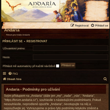
Registrovat
Přihlásit se
Andaria
Fórum pro hráče Andarie
PŘIHLÁSIT SE
•
REGISTROVAT
Uživatelské jméno:
Heslo:
Přihlásit mě automaticky při každé návštěvě
FAQ
H
Obsah fóra
l
e
Andaria - Podmínky pro užívání
d
Svým přístupem na „Andaria“ (dále jen „my“, „naše“, „nás“, “Andaria”,
a
“https://forum.andaria.cz”), souhlasíte s následujícími podmínkami. Pokud
t
nesouhlasíte, neprodleně opusťte „Andaria“, nevstupujte na něj a
nepoužívejte jej. Vyhrazujeme si právo tyto podmínky kdykoliv změnit a