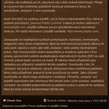
učiníme vše potřebné pro to, abychom vás o této změně informovali. Přesto
je rozumné tyto podmínky průběžně sledovat vzhledem k tomu, že
používáním „Andaria“ s nimi souhlasíte.
Naše fóra běží na systému phpBB, což je řešení internetového fóra, které je
vydané pod licencí „
General Public License
“ a které je možno stáhnout z
www.phpbb.com
. phpBB software pouze zprostředkovává internetové
diskuze. Pro další informace o phpBB navštivte:
https://www.phpbb.com/
.
Zavazujete se nepřispívat na fórum pohoršujícím, hanlivým, nevhodným,
vulgárním nebo jiným materiálem, který by mohl porušovat platné zákony ve
vaší zemi, zákony v zemi, kde sídlí „Andaria“, nebo platné mezinárodní
právo. Tato činnost může vést k okamžitému a trvalému vykázání z fóra
a/nebo upozornění vašeho poskytovatele internetových služeb (ISP) na vaši
činnost, pokud bude uznáno za nutné. IP adresy všech příspěvků jsou
ukládány pro případné uplatnění těchto opatření. Souhlasíte s tím, že
„Andaria“ má právo odstranit, upravit, přesunout nebo uzamknout jakékoliv
téma nebo příspěvek, pokud to bude považovat za nutné. Jako uživatel
souhlasíte se všemi údaji uloženými v databázi. Přestože „Andaria“ ani
phpBB neposkytne tyto informace třetí straně nebo cizím osobám, nepřebírá
„Andaria“ ani phpBB zodpovědnost za jakýkoliv pokus o vniknutí do systému,
který by mohl vést ke kompromitaci těchto dat.
Smazat cookies
Obsah fóra
Všechny časy jsou v
UTC+02:00
Založeno na
phpBB
® Forum Software © phpBB Limited