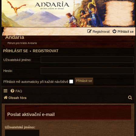
Registrovat
Přihlásit se
Andaria
Fórum pro hráče Andarie
PŘIHLÁSIT SE
•
REGISTROVAT
Uživatelské jméno:
Heslo:
Přihlásit mě automaticky při každé návštěvě
FAQ
H
Obsah fóra
l
e
Poslat aktivační e-mail
d
a
t
Uživatelské jméno: