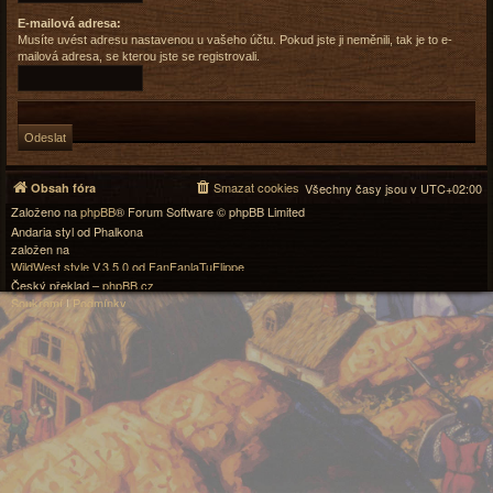
E-mailová adresa:
Musíte uvést adresu nastavenou u vašeho účtu. Pokud jste ji neměnili, tak je to e-
mailová adresa, se kterou jste se registrovali.
Smazat cookies
Obsah fóra
Všechny časy jsou v
UTC+02:00
Založeno na
phpBB
® Forum Software © phpBB Limited
Andaria styl od Phalkona
založen na
WildWest style V.3.5.0 od FanFanlaTuFlippe
Český překlad –
phpBB.cz
Soukromí
|
Podmínky