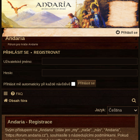
Přihlásit se
Andaria
Fórum pro hráče Andarie
PŘIHLÁSIT SE
•
REGISTROVAT
Uživatelské jméno:
Heslo:
Přihlásit mě automaticky při každé návštěvě
FAQ
H
Obsah fóra
l
Jazyk:
e
d
Andaria - Registrace
a
Svým přístupem na „Andaria“ (dále jen „my“, „naše“, „nás“, “Andaria”,
t
“https://forum.andaria.cz”), souhlasíte s následujícími podmínkami. Pokud