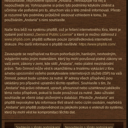
nesouhlasíte, neprodleně opusťte „Andaria“, nevstupujte na něj a
nepoužívejte jej. Vyhrazujeme si právo tyto podmínky kdykoliv změnit a
učiníme vše potřebné pro to, abychom vás o této změně informovali. Přesto
je rozumné tyto podmínky průběžně sledovat vzhledem k tomu, že
používáním „Andaria“ s nimi souhlasíte.
Naše fóra běží na systému phpBB, což je řešení internetového fóra, které je
vydané pod licencí „
General Public License
“ a které je možno stáhnout z
www.phpbb.com
. phpBB software pouze zprostředkovává internetové
diskuze. Pro další informace o phpBB navštivte:
https://www.phpbb.com/
.
Zavazujete se nepřispívat na fórum pohoršujícím, hanlivým, nevhodným,
vulgárním nebo jiným materiálem, který by mohl porušovat platné zákony ve
vaší zemi, zákony v zemi, kde sídlí „Andaria“, nebo platné mezinárodní
právo. Tato činnost může vést k okamžitému a trvalému vykázání z fóra
a/nebo upozornění vašeho poskytovatele internetových služeb (ISP) na vaši
činnost, pokud bude uznáno za nutné. IP adresy všech příspěvků jsou
ukládány pro případné uplatnění těchto opatření. Souhlasíte s tím, že
„Andaria“ má právo odstranit, upravit, přesunout nebo uzamknout jakékoliv
téma nebo příspěvek, pokud to bude považovat za nutné. Jako uživatel
souhlasíte se všemi údaji uloženými v databázi. Přestože „Andaria“ ani
phpBB neposkytne tyto informace třetí straně nebo cizím osobám, nepřebírá
„Andaria“ ani phpBB zodpovědnost za jakýkoliv pokus o vniknutí do systému,
který by mohl vést ke kompromitaci těchto dat.