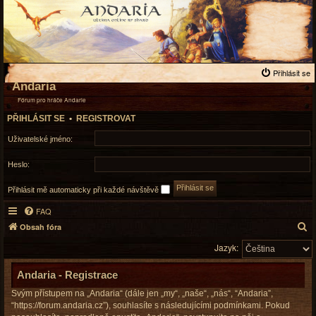
Přihlásit se
Andaria
Fórum pro hráče Andarie
PŘIHLÁSIT SE
•
REGISTROVAT
Uživatelské jméno:
Heslo:
Přihlásit mě automaticky při každé návštěvě
FAQ
H
Obsah fóra
l
Jazyk:
e
d
Andaria - Registrace
a
Svým přístupem na „Andaria“ (dále jen „my“, „naše“, „nás“, “Andaria”,
t
“https://forum.andaria.cz”), souhlasíte s následujícími podmínkami. Pokud