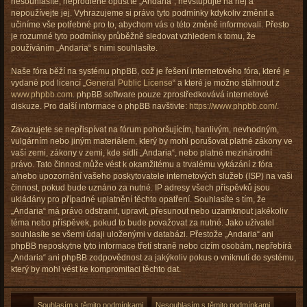
nesouhlasíte, neprodleně opusťte „Andaria“, nevstupujte na něj a
nepoužívejte jej. Vyhrazujeme si právo tyto podmínky kdykoliv změnit a
učiníme vše potřebné pro to, abychom vás o této změně informovali. Přesto
je rozumné tyto podmínky průběžně sledovat vzhledem k tomu, že
používáním „Andaria“ s nimi souhlasíte.
Naše fóra běží na systému phpBB, což je řešení internetového fóra, které je
vydané pod licencí „
General Public License
“ a které je možno stáhnout z
www.phpbb.com
. phpBB software pouze zprostředkovává internetové
diskuze. Pro další informace o phpBB navštivte:
https://www.phpbb.com/
.
Zavazujete se nepřispívat na fórum pohoršujícím, hanlivým, nevhodným,
vulgárním nebo jiným materiálem, který by mohl porušovat platné zákony ve
vaší zemi, zákony v zemi, kde sídlí „Andaria“, nebo platné mezinárodní
právo. Tato činnost může vést k okamžitému a trvalému vykázání z fóra
a/nebo upozornění vašeho poskytovatele internetových služeb (ISP) na vaši
činnost, pokud bude uznáno za nutné. IP adresy všech příspěvků jsou
ukládány pro případné uplatnění těchto opatření. Souhlasíte s tím, že
„Andaria“ má právo odstranit, upravit, přesunout nebo uzamknout jakékoliv
téma nebo příspěvek, pokud to bude považovat za nutné. Jako uživatel
souhlasíte se všemi údaji uloženými v databázi. Přestože „Andaria“ ani
phpBB neposkytne tyto informace třetí straně nebo cizím osobám, nepřebírá
„Andaria“ ani phpBB zodpovědnost za jakýkoliv pokus o vniknutí do systému,
který by mohl vést ke kompromitaci těchto dat.