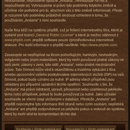
nesouhlasíte, neprodleně opusťte „Andaria“, nevstupujte na něj a
nepoužívejte jej. Vyhrazujeme si právo tyto podmínky kdykoliv změnit a
učiníme vše potřebné pro to, abychom vás o této změně informovali. Přesto
je rozumné tyto podmínky průběžně sledovat vzhledem k tomu, že
používáním „Andaria“ s nimi souhlasíte.
Naše fóra běží na systému phpBB, což je řešení internetového fóra, které je
vydané pod licencí „
General Public License
“ a které je možno stáhnout z
www.phpbb.com
. phpBB software pouze zprostředkovává internetové
diskuze. Pro další informace o phpBB navštivte:
https://www.phpbb.com/
.
Zavazujete se nepřispívat na fórum pohoršujícím, hanlivým, nevhodným,
vulgárním nebo jiným materiálem, který by mohl porušovat platné zákony ve
vaší zemi, zákony v zemi, kde sídlí „Andaria“, nebo platné mezinárodní
právo. Tato činnost může vést k okamžitému a trvalému vykázání z fóra
a/nebo upozornění vašeho poskytovatele internetových služeb (ISP) na vaši
činnost, pokud bude uznáno za nutné. IP adresy všech příspěvků jsou
ukládány pro případné uplatnění těchto opatření. Souhlasíte s tím, že
„Andaria“ má právo odstranit, upravit, přesunout nebo uzamknout jakékoliv
téma nebo příspěvek, pokud to bude považovat za nutné. Jako uživatel
souhlasíte se všemi údaji uloženými v databázi. Přestože „Andaria“ ani
phpBB neposkytne tyto informace třetí straně nebo cizím osobám, nepřebírá
„Andaria“ ani phpBB zodpovědnost za jakýkoliv pokus o vniknutí do systému,
který by mohl vést ke kompromitaci těchto dat.