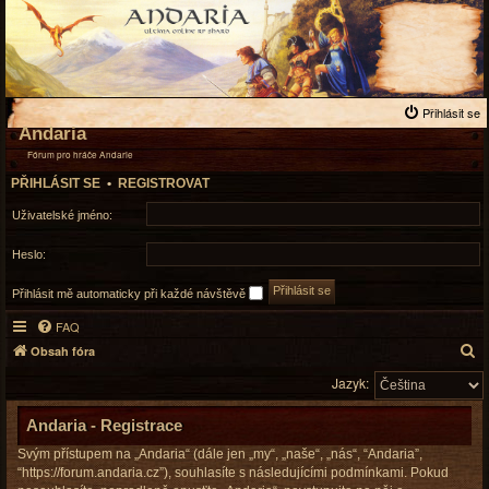
Přihlásit se
Andaria
Fórum pro hráče Andarie
PŘIHLÁSIT SE
•
REGISTROVAT
Uživatelské jméno:
Heslo:
Přihlásit mě automaticky při každé návštěvě
FAQ
H
Obsah fóra
l
Jazyk:
e
d
Andaria - Registrace
a
Svým přístupem na „Andaria“ (dále jen „my“, „naše“, „nás“, “Andaria”,
t
“https://forum.andaria.cz”), souhlasíte s následujícími podmínkami. Pokud