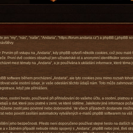
le jen “my”, “nás”, “naše”, “Andaria”, “https://forum.andaria.cz”) a phpBB („phpBB
návštěvy.
vním při vstupu na „Andaria“, kdy phpBB vytvoří několik cookies, což jsou malé t
e. První dvě cookies obsahují jen uživatelské-id a anonymní identifikátor sessio
rocházet mezi tématy na „Andaria“, a je používána k ukládání informace, které téma j
phpBB software během procházení „Andaria“, ale tyto cookies jsou mimo rozsah tohot
vat vaše osobní údaje, je vaše odeslání těchto údajů nám. Toto může zahrnovat: 
gistrace, když jste přihlášeni.
éno, osobní heslo, používané při přihlašování do vašeho účtu, a osobní, platnou 
ajů a dat, které jsou platné v zemi, ve které sídlíme. Jakékoliv jiné informace p
, můžeme zvolit jako povinné nebo dobrovolné. Ve všech případech dostanete možno
at nebo povolit zasílání automaticky vytvářených e-mailů phpBB softwarem na váš 
štění jeho bezpečnosti. Přesto není doporučeno používat stejné heslo na dalších s
te a v žádném případě nebude nikdo spojený s „Andaria“, phpBB nebo jiné, třetí str