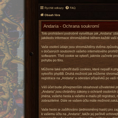
Rychlé odkazy
FAQ
Obsah fóra
Andaria - Ochrana soukromí
Toto prohlášení podrobně vysvětluje jak „Andaria“ (dá
jakékoliv informace shromážděné během každé vaší 
Vaše osobní údaje jsou shromážděny dvěma způsoby. Pr
v dočasných souborech vašeho internetového prohlížeč
softwarem. Třetí cookie se vytvoří, jakmile začnete p
pohybu po fóru.
Můžeme také vytvořit další cookies, které nepatří k 
vytvořilo phpBB. Druhá možnost jak můžeme shromažďo
registrace na „Andaria“ a odeslání příspěvků po vaší re
Váš účet bude přinejmenším obsahovat uživatelské jm
„Andaria“ jsou chráněny zákony o ochraně osobních úd
jména, vašeho hesla a vašeho e-mailu při registraci
zobrazitelné. Dále ve vašem účtu máte možnost zakáz
Vaše heslo je zašifrováno (jednosměrný hash) pro zaji
k vašemu účtu na „Andaria“, takže jej pečlivě uchovej