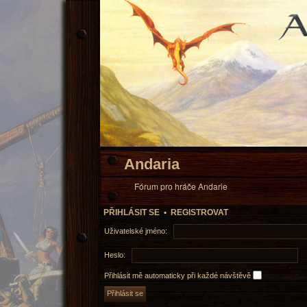
Andaria
Fórum pro hráče Andarie
PŘIHLÁSIT SE
•
REGISTROVAT
Uživatelské jméno:
Heslo:
Přihlásit mě automaticky při každé návštěvě