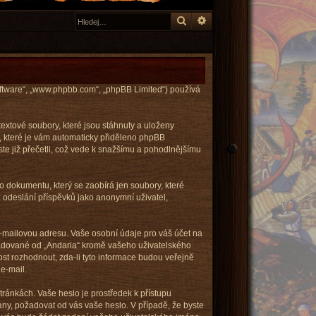
Hledat
Pokročilé hledání
 software“, „www.phpbb.com“, „phpBB Limited“) používá
extové soubory, které jsou stáhnuty a uloženy
n, které je vám automaticky přiděleno phpBB
ste již přečetli, což vede k snažšímu a pohodlnějšímu
o dokumentu, který se zaobírá jen soubory, které
odeslání příspěvků jako anonymní uživatel,
e-mailovou adresu. Vaše osobní údaje pro váš účet na
ožadované od „Andaria“ kromě vašeho uživatelského
st rozhodnout, zda-li tyto informace budou veřejně
e-mail.
tránkách. Vaše heslo je prostředek k přístupu
any, požadovat od vás vaše heslo. V případě, že byste