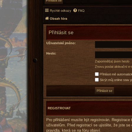
Rychlé odkazy
FAQ
Obsah fóra
Přihlásit se
Uživatelské jméno:
Heslo:
Zapomněl(a) jsem heslo
Znovu poslat aktivační e-
Přihlásit mě automatic
Skrýt můj online stav p
REGISTROVAT
Pro přihlášení musíte být registrován. Registrac
uživatelům. Před registrací se ujistěte, že jste se
pravidla, která se na fóru objeví.