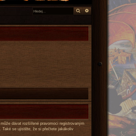
Hledat
Pokročilé hledání
éž může dávat rozšířené pravomoci registrovaným
 Také se ujistěte, že si přečtete jakákoliv