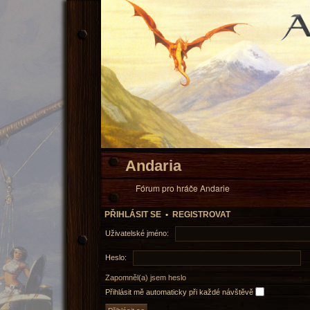
Andaria
Fórum pro hráče Andarie
PŘIHLÁSIT SE
•
REGISTROVAT
Uživatelské jméno:
Heslo:
Zapomněl(a) jsem heslo
Přihlásit mě automaticky při každé návštěvě