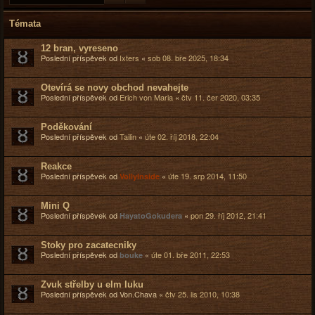
Témata
12 bran, vyreseno
Poslední příspěvek od
Ixters
«
sob 08. bře 2025, 18:34
Otevírá se novy obchod nevahejte
Poslední příspěvek od
Erich von Maria
«
čtv 11. čer 2020, 03:35
Poděkování
Poslední příspěvek od
Tailin
«
úte 02. říj 2018, 22:04
Reakce
Poslední příspěvek od
«
úte 19. srp 2014, 11:50
VollyInside
Mini Q
Poslední příspěvek od
«
pon 29. říj 2012, 21:41
HayatoGokudera
Stoky pro zacatecniky
Poslední příspěvek od
«
úte 01. bře 2011, 22:53
bouke
Zvuk střelby u elm luku
Poslední příspěvek od
Von.Chava
«
čtv 25. lis 2010, 10:38