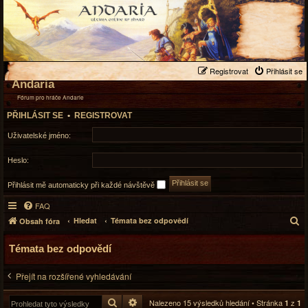
Registrovat
Přihlásit se
Andaria
Fórum pro hráče Andarie
PŘIHLÁSIT SE
•
REGISTROVAT
Uživatelské jméno:
Heslo:
Přihlásit mě automaticky při každé návštěvě
FAQ
H
Hledat
Témata bez odpovědí
Obsah fóra
l
e
Témata bez odpovědí
d
a
Přejít na rozšířené vyhledávání
t
Hledat
Pokročilé hledání
Nalezeno 15 výsledků hledání • Stránka
z
1
1