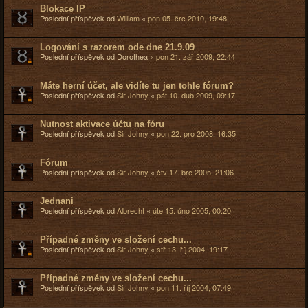
Blokace IP
Poslední příspěvek od
William
«
pon 05. črc 2010, 19:48
Logování s razorem ode dne 21.9.09
Poslední příspěvek od
Dorothea
«
pon 21. zář 2009, 22:44
Máte herní účet, ale vidíte tu jen tohle fórum?
Poslední příspěvek od
Sir Johny
«
pát 10. dub 2009, 09:17
Nutnost aktivace účtu na fóru
Poslední příspěvek od
Sir Johny
«
pon 22. pro 2008, 16:35
Fórum
Poslední příspěvek od
Sir Johny
«
čtv 17. bře 2005, 21:06
Jednani
Poslední příspěvek od
Albrecht
«
úte 15. úno 2005, 00:20
Případné změny ve složení cechu...
Poslední příspěvek od
Sir Johny
«
stř 13. říj 2004, 19:17
Případné změny ve složení cechu...
Poslední příspěvek od
Sir Johny
«
pon 11. říj 2004, 07:49