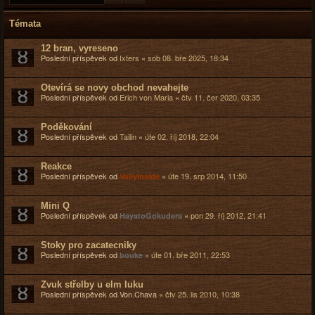
Témata
12 bran, vyreseno
Poslední příspěvek od
Ixters
«
sob 08. bře 2025, 18:34
Otevírá se novy obchod nevahejte
Poslední příspěvek od
Erich von Maria
«
čtv 11. čer 2020, 03:35
Poděkování
Poslední příspěvek od
Tailin
«
úte 02. říj 2018, 22:04
Reakce
Poslední příspěvek od
«
úte 19. srp 2014, 11:50
VollyInside
Mini Q
Poslední příspěvek od
«
pon 29. říj 2012, 21:41
HayatoGokudera
Stoky pro zacatecniky
Poslední příspěvek od
«
úte 01. bře 2011, 22:53
bouke
Zvuk střelby u elm luku
Poslední příspěvek od
Von.Chava
«
čtv 25. lis 2010, 10:38