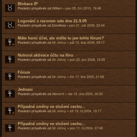
Blokace IP
Poslední příspěvek od
William
«
pon 05. črc 2010, 19:48
Logování s razorem ode dne 21.9.09
Poslední příspěvek od
Dorothea
«
pon 21. zář 2009, 22:44
Máte herní účet, ale vidíte tu jen tohle fórum?
Poslední příspěvek od
Sir Johny
«
pát 10. dub 2009, 09:17
Nutnost aktivace účtu na fóru
Poslední příspěvek od
Sir Johny
«
pon 22. pro 2008, 16:35
Fórum
Poslední příspěvek od
Sir Johny
«
čtv 17. bře 2005, 21:06
Jednani
Poslední příspěvek od
Albrecht
«
úte 15. úno 2005, 00:20
Případné změny ve složení cechu...
Poslední příspěvek od
Sir Johny
«
stř 13. říj 2004, 19:17
Případné změny ve složení cechu...
Poslední příspěvek od
Sir Johny
«
pon 11. říj 2004, 07:49