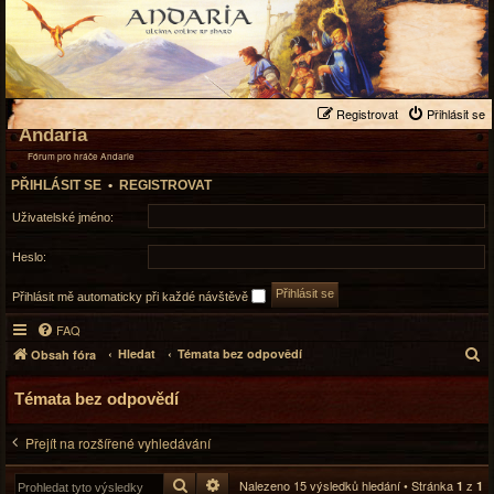
Registrovat
Přihlásit se
Andaria
Fórum pro hráče Andarie
PŘIHLÁSIT SE
•
REGISTROVAT
Uživatelské jméno:
Heslo:
Přihlásit mě automaticky při každé návštěvě
FAQ
H
Hledat
Témata bez odpovědí
Obsah fóra
l
e
Témata bez odpovědí
d
a
Přejít na rozšířené vyhledávání
t
Hledat
Pokročilé hledání
Nalezeno 15 výsledků hledání • Stránka
z
1
1