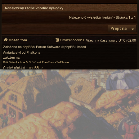
Nenalezeny žádné vhodné výsledky.
Nalezeno 0 výsledků hledání • Stránka
z
1
1
Přejít na
Smazat cookies
Obsah fóra
Všechny časy jsou v
UTC+02:00
Založeno na
phpBB
® Forum Software © phpBB Limited
Andaria styl od Phalkona
založen na
WildWest style V.3.5.0 od FanFanlaTuFlippe
Český překlad –
phpBB.cz
Soukromí
|
Podmínky