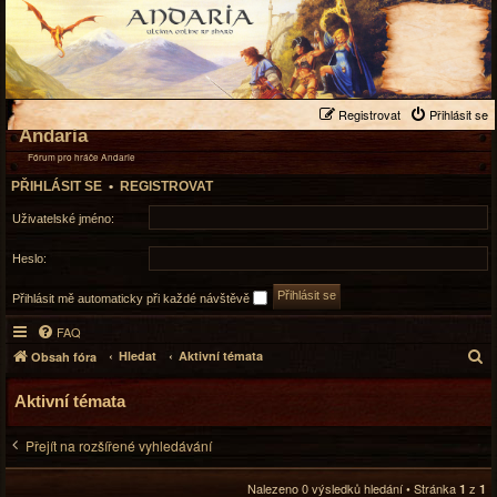
Registrovat
Přihlásit se
Andaria
Fórum pro hráče Andarie
PŘIHLÁSIT SE
•
REGISTROVAT
Uživatelské jméno:
Heslo:
Přihlásit mě automaticky při každé návštěvě
FAQ
H
Hledat
Aktivní témata
Obsah fóra
l
e
Aktivní témata
d
a
Přejít na rozšířené vyhledávání
t
Nalezeno 0 výsledků hledání • Stránka
z
1
1