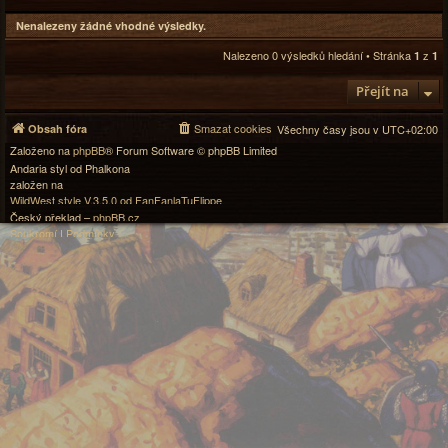
Nenalezeny žádné vhodné výsledky.
Nalezeno 0 výsledků hledání • Stránka
z
1
1
Přejít na
Smazat cookies
Obsah fóra
Všechny časy jsou v
UTC+02:00
Založeno na
phpBB
® Forum Software © phpBB Limited
Andaria styl od Phalkona
založen na
WildWest style V.3.5.0 od FanFanlaTuFlippe
Český překlad –
phpBB.cz
Soukromí
|
Podmínky