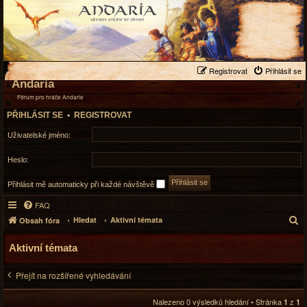
Registrovat
Přihlásit se
Andaria
Fórum pro hráče Andarie
PŘIHLÁSIT SE
•
REGISTROVAT
Uživatelské jméno:
Heslo:
Přihlásit mě automaticky při každé návštěvě
FAQ
H
Hledat
Aktivní témata
Obsah fóra
l
e
Aktivní témata
d
a
Přejít na rozšířené vyhledávání
t
Nalezeno 0 výsledků hledání • Stránka
z
1
1