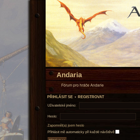
Andaria
Fórum pro hráče Andarie
PŘIHLÁSIT SE
•
REGISTROVAT
Uživatelské jméno:
Heslo:
Zapomněl(a) jsem heslo
Přihlásit mě automaticky při každé návštěvě