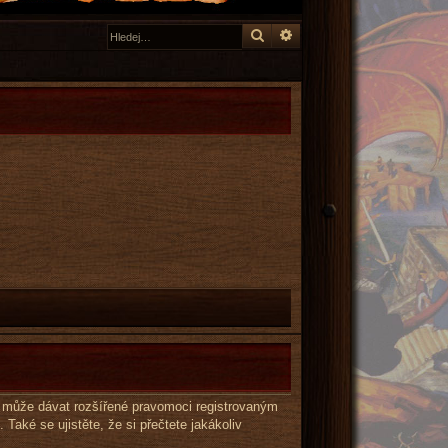
Hledat
Pokročilé hledání
éž může dávat rozšířené pravomoci registrovaným
 Také se ujistěte, že si přečtete jakákoliv