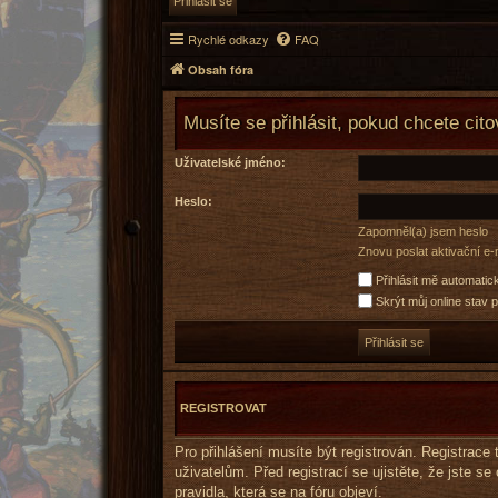
Rychlé odkazy
FAQ
Obsah fóra
Musíte se přihlásit, pokud chcete cito
Uživatelské jméno:
Heslo:
Zapomněl(a) jsem heslo
Znovu poslat aktivační e-
Přihlásit mě automatic
Skrýt můj online stav p
REGISTROVAT
Pro přihlášení musíte být registrován. Registrac
uživatelům. Před registrací se ujistěte, že jste se
pravidla, která se na fóru objeví.