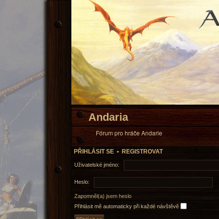
Andaria
Fórum pro hráče Andarie
PŘIHLÁSIT SE
•
REGISTROVAT
Uživatelské jméno:
Heslo:
Zapomněl(a) jsem heslo
Přihlásit mě automaticky při každé návštěvě