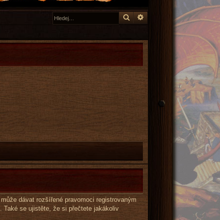
Hledat
Pokročilé hledání
éž může dávat rozšířené pravomoci registrovaným
 Také se ujistěte, že si přečtete jakákoliv