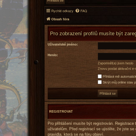
Rychlé odkazy
FAQ
Obsah fóra
Pro zobrazení profilů musíte být zareg
Uživatelské jméno:
Heslo:
Zapomněl(a) jsem heslo
Znovu poslat aktivační e-
Přihlásit mě automatic
Skrýt můj online stav p
REGISTROVAT
Pro přihlášení musíte být registrován. Registrac
uživatelům. Před registrací se ujistěte, že jste se
pravidla, která se na fóru objeví.