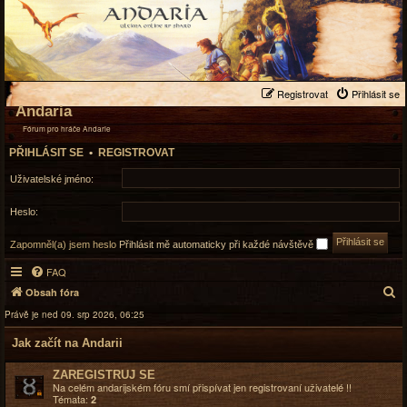
Registrovat
Přihlásit se
Andaria
Fórum pro hráče Andarie
PŘIHLÁSIT SE
•
REGISTROVAT
Uživatelské jméno:
Heslo:
Zapomněl(a) jsem heslo
Přihlásit mě automaticky při každé návštěvě
FAQ
H
Obsah fóra
l
Právě je ned 09. srp 2026, 06:25
e
Jak začít na Andarii
d
a
ZAREGISTRUJ SE
t
Na celém andarijském fóru smí přispívat jen registrovaní uživatelé !!
Témata:
2