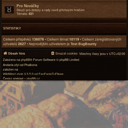
Pro Nováčky
Slouží pro dotazy a rady nově příchozím hráčům
Témata:
421
STATISTIKY
Celkem příspěvků
136076
• Celkem témat
10119
• Celkem zaregistrovaných
uživatelů
2627
• Nejnovějším uživatelem je
Test BugBounty
Smazat cookies
Obsah fóra
Všechny časy jsou v
UTC+02:00
Založeno na
phpBB
® Forum Software © phpBB Limited
Andaria styl od Phalkona
založen na
WildWest style V.3.5.0 od FanFanlaTuFlippe
Český překlad –
phpBB.cz
Soukromí
|
Podmínky