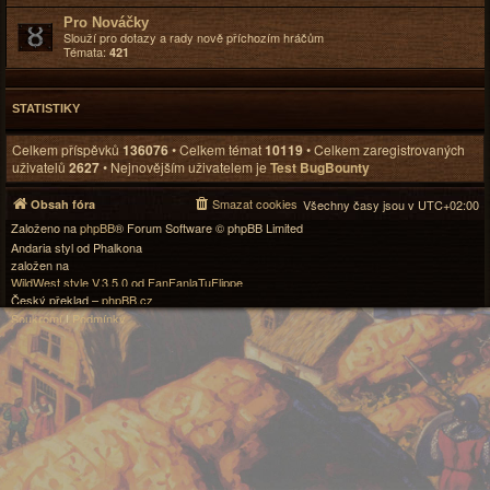
Pro Nováčky
Slouží pro dotazy a rady nově příchozím hráčům
Témata:
421
STATISTIKY
Celkem příspěvků
136076
• Celkem témat
10119
• Celkem zaregistrovaných
uživatelů
2627
• Nejnovějším uživatelem je
Test BugBounty
Smazat cookies
Obsah fóra
Všechny časy jsou v
UTC+02:00
Založeno na
phpBB
® Forum Software © phpBB Limited
Andaria styl od Phalkona
založen na
WildWest style V.3.5.0 od FanFanlaTuFlippe
Český překlad –
phpBB.cz
Soukromí
|
Podmínky