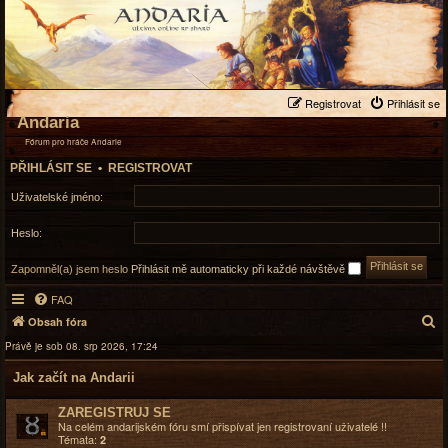
Registrovat
Přihlásit se
Andaria
Fórum pro hráče Andarie
PŘIHLÁSIT SE
•
REGISTROVAT
Uživatelské jméno:
Heslo:
Zapomněl(a) jsem heslo
Přihlásit mě automaticky při každé návštěvě
FAQ
H
Obsah fóra
l
Právě je sob 08. srp 2026, 17:24
e
Jak začít na Andarii
d
a
ZAREGISTRUJ SE
t
Na celém andarijském fóru smí přispívat jen registrovaní uživatelé !!
Témata:
2