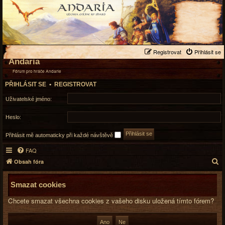
Registrovat
Přihlásit se
Andaria
Fórum pro hráče Andarie
PŘIHLÁSIT SE
•
REGISTROVAT
Uživatelské jméno:
Heslo:
Přihlásit mě automaticky při každé návštěvě
FAQ
H
Obsah fóra
l
e
Smazat cookies
d
Chcete smazat všechna cookies z vašeho disku uložená tímto fórem?
a
t