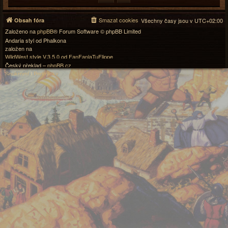
Smazat cookies
Obsah fóra
Všechny časy jsou v
UTC+02:00
Založeno na
phpBB
® Forum Software © phpBB Limited
Andaria styl od Phalkona
založen na
WildWest style V.3.5.0 od FanFanlaTuFlippe
Český překlad –
phpBB.cz
Soukromí
|
Podmínky