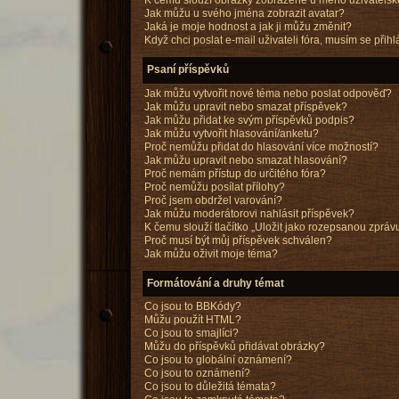
K čemu slouží obrázky zobrazené u mého uživatels
Jak můžu u svého jména zobrazit avatar?
Jaká je moje hodnost a jak ji můžu změnit?
Když chci poslat e-mail uživateli fóra, musím se přihl
Psaní příspěvků
Jak můžu vytvořit nové téma nebo poslat odpověď?
Jak můžu upravit nebo smazat příspěvek?
Jak můžu přidat ke svým příspěvků podpis?
Jak můžu vytvořit hlasování/anketu?
Proč nemůžu přidat do hlasování více možností?
Jak můžu upravit nebo smazat hlasování?
Proč nemám přístup do určitého fóra?
Proč nemůžu posílat přílohy?
Proč jsem obdržel varování?
Jak můžu moderátorovi nahlásit příspěvek?
K čemu slouží tlačítko „Uložit jako rozepsanou zpráv
Proč musí být můj příspěvek schválen?
Jak můžu oživit moje téma?
Formátování a druhy témat
Co jsou to BBKódy?
Můžu použít HTML?
Co jsou to smajlíci?
Můžu do příspěvků přidávat obrázky?
Co jsou to globální oznámení?
Co jsou to oznámení?
Co jsou to důležitá témata?