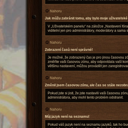
Nahoru
Jak můžu zabránit tomu, aby bylo moje uživatelské
V „Uživatelském panelu“ na záložce „Nastavení fór
viditelní jen pro administrátory, moderátory a sama 
Nahoru
Zobrazení časů není správné!
Je možné, že zobrazený čas je pro jinou časovou zón
změňte vaši časovou zónu, aby odpovídala vaší konk
většinu nastavení, můžou provádět jen zaregistrovaní 
Nahoru
Změnil jsem časovou zónu, ale čas se stále nezobr
Pokud jste si jisti, že jste nastavili vaši časovou
administrátora, aby mohl tento problém odstranit.
Nahoru
Můj jazyk není na seznamu!
Pokud váš jazyk není na seznamu jazyků, tak ho buď 