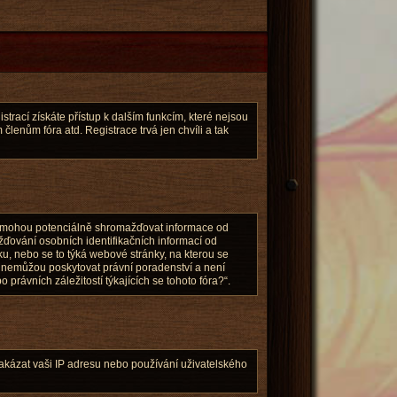
strací získáte přístup k dalším funkcím, které nejsou
členům fóra atd. Registrace trvá jen chvíli a tak
ré mohou potenciálně shromažďovat informace od
žďování osobních identifikačních informací od
nku, nebo se to týká webové stránky, na kterou se
a nemůžou poskytovat právní poradenství a není
rávních záležitostí týkajících se tohoto fóra?“.
 zakázat vaši IP adresu nebo používání uživatelského