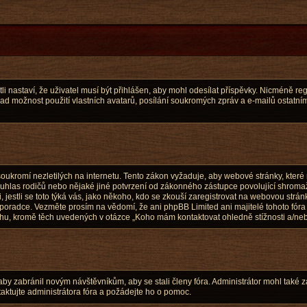
li nastaví, že uživatel musí být přihlášen, aby mohl odesílat příspěvky. Nicméně regi
ad možnost použití vlastních avatarů, posílání soukromých zpráv a e-mailů ostatním 
ukromí nezletilých na internetu. Tento zákon vyžaduje, aby webové stránky, kte
souhlas rodičů nebo nějaké jiné potvrzení od zákonného zástupce povolující shroma
ti, jestli se toto týká vás, jako někoho, kdo se zkouší zaregistrovat na webovou strá
o poradce. Vezměte prosím na vědomí, že ani phpBB Limited ani majitelé tohoto fór
u, kromě těch uvedených v otázce „Koho mám kontaktovat ohledně stížnosti a/nebo p
 aby zabránil novým návštěvníkům, aby se stali členy fóra. Administrátor mohl také
aktujte administrátora fóra a požádejte ho o pomoc.