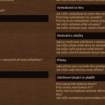
kého jména?
Vyhledávání ve fóru
ásit?
Jak můžu vyhledávat na celém fóru neb
Proč moje vyhledávání nic nenašlo?
Proč se mi po vyhledávání zobrazí prá
Jak můžu vyhledat určité uživatele?
Jak můžu vyhledat svoje vlastní přísp
Sledování a záložky
Jaký je rozdíl mezi záložkami a sledo
Jak můžu přidat určité téma do zálože
Jak můžu začít sledovat určité fórum?
Jak můžu ukončit sledování témat neb
u“ zobrazené při psaní příspěvku?
Přílohy
Jaké přílohy jsou na tomto fóru povol
Jak můžu najít všechny svoje přílohy?
Záležitosti týkající se phpBB
Kdo napsal toto diskusní fórum?
Proč ve fóru není funkce XY?
Koho mám kontaktovat ohledně stížnosti
fóra?
Jak můžu kontaktovat administrátora f