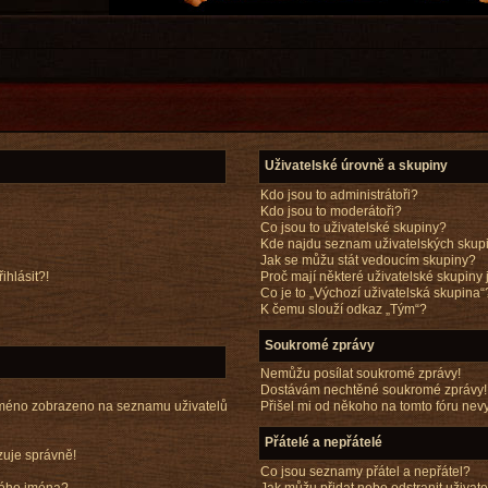
Uživatelské úrovně a skupiny
Kdo jsou to administrátoři?
Kdo jsou to moderátoři?
Co jsou to uživatelské skupiny?
Kde najdu seznam uživatelských skupi
Jak se můžu stát vedoucím skupiny?
ihlásit?!
Proč mají některé uživatelské skupiny
Co je to „Výchozí uživatelská skupina“
K čemu slouží odkaz „Tým“?
Soukromé zprávy
Nemůžu posílat soukromé zprávy!
Dostávám nechtěné soukromé zprávy!
 jméno zobrazeno na seznamu uživatelů
Přišel mi od někoho na tomto fóru nev
Přátelé a nepřátelé
zuje správně!
Co jsou seznamy přátel a nepřátel?
Jak můžu přidat nebo odstranit uživa