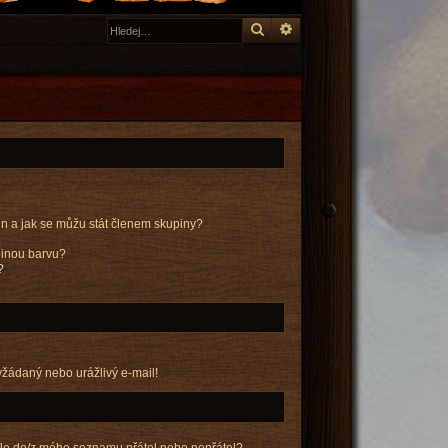
Hledat
Pokročilé hledání
n a jak se můžu stát členem skupiny?
 jinou barvu?
?
yžádaný nebo urážlivý e-mail!
tele do/z mého seznamu přátel nebo nepřátel?