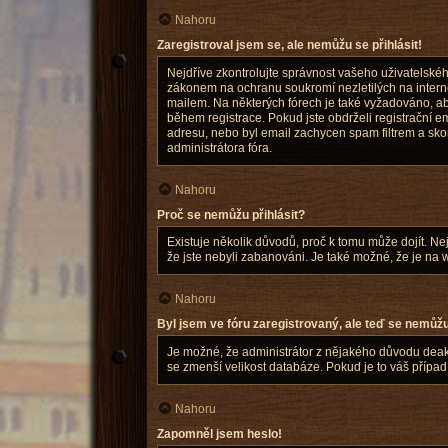
Nahoru
Zaregistroval jsem se, ale nemůžu se přihlásit!
Nejdříve zkontrolujte správnost vašeho uživatelskéh
zákonem na ochranu soukromí nezletilých na internet
mailem. Na některých fórech je také vyžadováno, ab
během registrace. Pokud jste obdrželi registrační em
adresu, nebo byl email zachycen spam filtrem a skon
administrátora fóra.
Nahoru
Proč se nemůžu přihlásit?
Existuje několik důvodů, proč k tomu může dojít. Nejd
že jste nebyli zabanováni. Je také možné, že je na 
Nahoru
Byl jsem ve fóru zaregistrovaný, ale teď se nemůžu 
Je možné, že administrátor z nějakého důvodu deakti
se zmenší velikost databáze. Pokud je to váš případ,
Nahoru
Zapomněl jsem heslo!