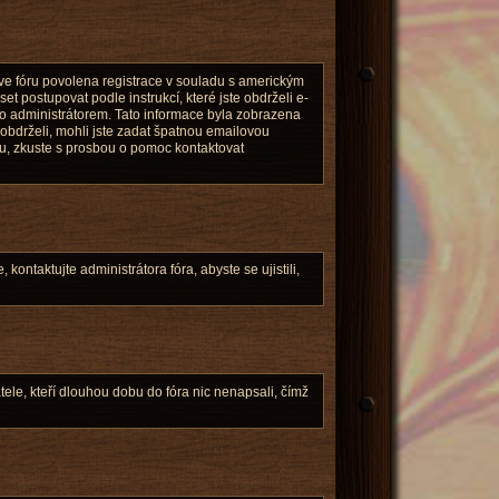
 ve fóru povolena registrace v souladu s americkým
t postupovat podle instrukcí, které jste obdrželi e-
bo administrátorem. Tato informace byla zobrazena
neobdrželi, mohli jste zadat špatnou emailovou
esu, zkuste s prosbou o pomoc kontaktovat
ontaktujte administrátora fóra, abyste se ujistili,
ele, kteří dlouhou dobu do fóra nic nenapsali, čímž