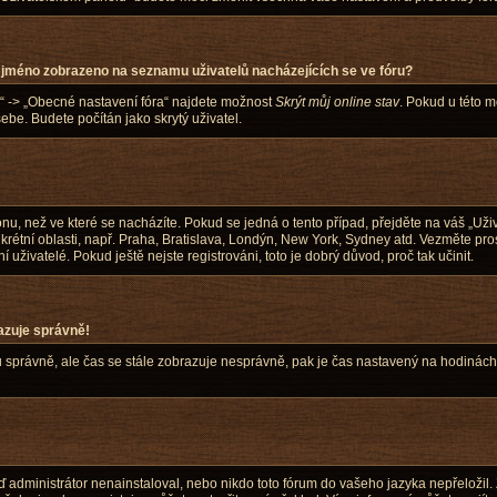
 jméno zobrazeno na seznamu uživatelů nacházejících se ve fóru?
a“ -> „Obecné nastavení fóra“ najdete možnost
Skrýt můj online stav
. Pokud u této 
sebe. Budete počítán jako skrytý uživatel.
u, než ve které se nacházíte. Pokud se jedná o tento případ, přejděte na váš „Uživ
rétní oblasti, např. Praha, Bratislava, Londýn, New York, Sydney atd. Vezměte pr
uživatelé. Pokud ještě nejste registrováni, toto je dobrý důvod, proč tak učinit.
azuje správně!
 zónu správně, ale čas se stále zobrazuje nesprávně, pak je čas nastavený na hodiná
administrátor nenainstaloval, nebo nikdo toto fórum do vašeho jazyka nepřeložil. Zk