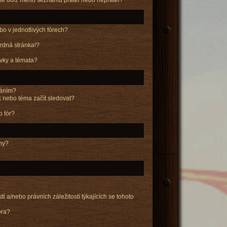
o v jednotlivých fórech?
zdná stránka!?
ěvky a témata?
váním?
k nebo téma začít sledovat?
o fór?
eny?
 a/nebo právních záležitostí týkajících se tohoto
óra?