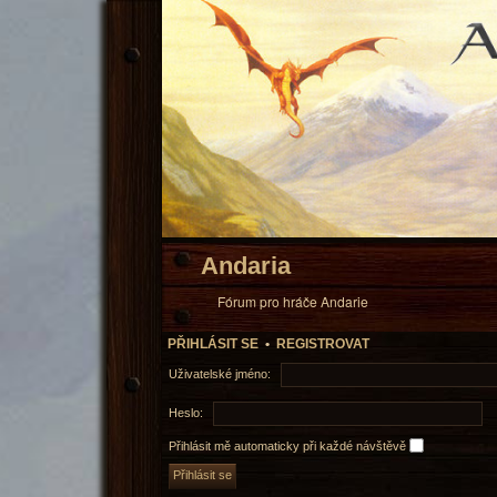
Andaria
Fórum pro hráče Andarie
PŘIHLÁSIT SE
•
REGISTROVAT
Uživatelské jméno:
Heslo:
Přihlásit mě automaticky při každé návštěvě