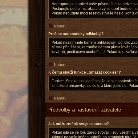
Nepropadejte panice! Vaše původní heslo nelze sice
Postupujte podle instrukcí a brzy se opět budete moci
Pokud nebudete moci resetovat vaše heslo, kontaktuj
Nahoru
Proč se automaticky odhlašuji?
Pokud nezatrhnete během přihlašování políčko
Zap
zůstali přihlášeni, zatrhněte během přihlašování po
kavárně, počítačové učebně atd. Pokud toto zaškrtáva
Nahoru
K čemu slouží funkce „Smazat cookies“?
Funkce „Smazat cookies“ smaže cookies vytvořené ph
tom, které příspěvky jste četli, a které ještě ne.
Nahoru
Předvolby a nastavení uživatele
Jak můžu změnit svoje nastavení?
Pokud jste se ve fóru zaregistrovali, jsou všechna 
kliknutí na vaše jméno nahoře na stránkách fóra. V