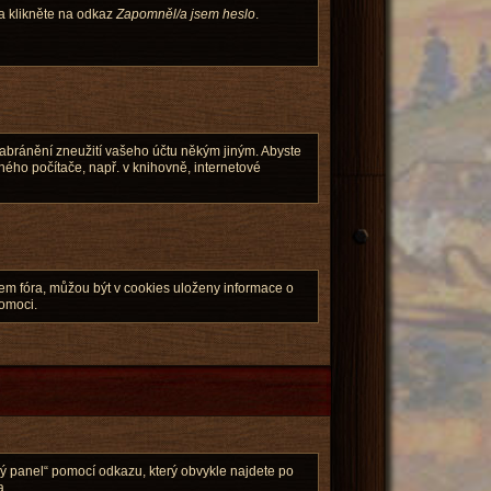
 a klikněte na odkaz
Zapomněl/a jsem heslo
.
zabránění zneužití vašeho účtu někým jiným. Abyste
eného počítače, např. v knihovně, internetové
em fóra, můžou být v cookies uloženy informace o
pomoci.
ský panel“ pomocí odkazu, který obvykle najdete po
a.