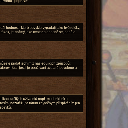
t na webu
phpBB
®.
aší hodností, které obvykle vypadají jako hvězdičky,
 obrázek, je známý jako avatar a obecně se jedná o
můžete přidat jedním z následujících způsobů:
átorovi fóra, jestli je používání avatarů povoleno a
ifikaci určitých uživatelů např. moderátorů a
rosím, nezatěžujte fórum zbytečným přispíváním jen
íspěvků.