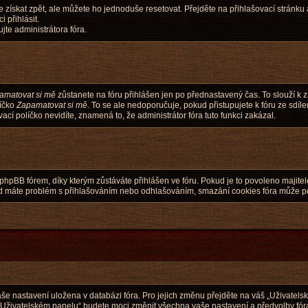
 získat zpět, ale můžete ho jednoduše resetovat. Přejděte na přihlašovací stránku
 přihlásit.
te administrátora fóra.
amatovat si mě
zůstanete na fóru přihlášen jen po přednastavený čas. To slouží k 
líčko
Zapamatovat si mě
. To se ale nedoporučuje, pokud přistupujete k fóru ze sdíl
cí políčko nevidíte, znamená to, že administrátor fóra tuto funkci zakázal.
pBB fórem, díky kterým zůstáváte přihlášen ve fóru. Pokud je to povoleno majitel
 Pokud máte problém s přihlašováním nebo odhlašováním, smazání cookies fóra může 
vaše nastavení uložena v databázi fóra. Pro jejich změnu přejděte na váš „Uživatel
 „Uživatelském panelu“ budete moci změnit všechna vaše nastavení a předvolby fór