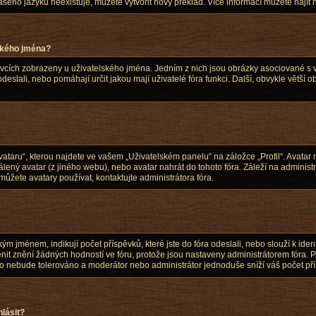
šeho jazyku neexistuje, můžete vytvořit nový překlad. Více informací můžete nají
ského jména?
ěvcích zobrazeny u uživatelského jména. Jedním z nich jsou obrázky asociované s v
 odeslali, nebo pomáhají určit jakou mají uživatelé fóra funkci. Další, obvykle větší
taru“, kterou najdete ve vašem „Uživatelském panelu“ na záložce „Profil“. Avatar 
zdálený avatar (z jiného webu), nebo avatar nahrát do tohoto fóra. Záleží na administr
ůžete avatary používat, kontaktujte administrátora fóra.
m jménem, indikují počet příspěvků, které jste do fóra odeslali, nebo slouží k ident
t znění žádných hodností ve fóru, protože jsou nastaveny administrátorem fóra. P
r to nebude tolerováno a moderátor nebo administrátor jednoduše sníží váš počet př
hlásit?