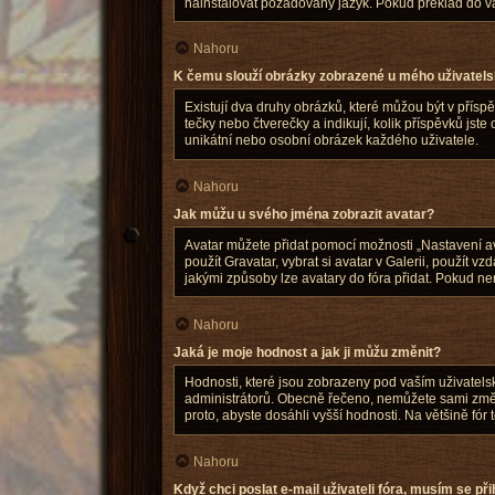
nainstalovat požadovaný jazyk. Pokud překlad do va
Nahoru
K čemu slouží obrázky zobrazené u mého uživatel
Existují dva druhy obrázků, které můžou být v přísp
tečky nebo čtverečky a indikují, kolik příspěvků jste
unikátní nebo osobní obrázek každého uživatele.
Nahoru
Jak můžu u svého jména zobrazit avatar?
Avatar můžete přidat pomocí možnosti „Nastavení ava
použít Gravatar, vybrat si avatar v Galerii, použít v
jakými způsoby lze avatary do fóra přidat. Pokud nem
Nahoru
Jaká je moje hodnost a jak ji můžu změnit?
Hodnosti, které jsou zobrazeny pod vaším uživatelský
administrátorů. Obecně řečeno, nemůžete sami změni
proto, abyste dosáhli vyšší hodnosti. Na většině fó
Nahoru
Když chci poslat e-mail uživateli fóra, musím se při