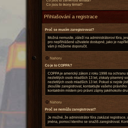
Co jsou to zamknutá témata?
Co jsou to ikony témat?
Přihlašování a registrace
Proč se musím zaregistrovat?
Možná nemusíte, záleží na administrátorovi fóra, jest
pro nepřihlášené uživatele dostupné, jako je napříkl
vám ji můžeme doporučit.
Nahoru
Co je to COPPA?
COPPA je americký zákon z roku 1998 na ochranu so
nezletilých osob mladších 13 let, získaly písemný 
nezletilých osob mladších 13 let. Pokud si nejste jis
zkoušíte zaregistrovat, kontaktujte vašeho právníh
kontaktním místem pro právní zájmy jakéhokoliv druh
Nahoru
Proč se nemůžu zaregistrovat?
Je možné, že administrátor fóra zakázal registrace,
jména, pomocí kterého se snažíš zaregistrovat. Kont