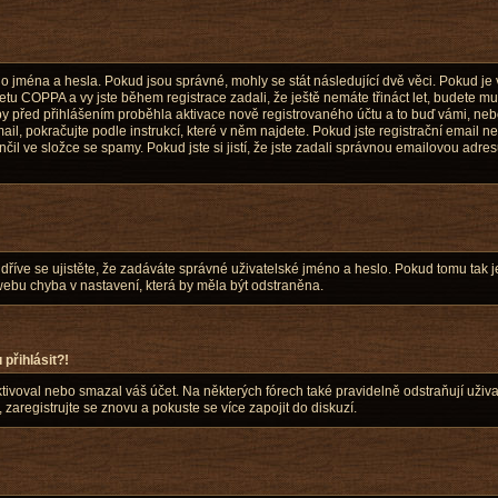
o jména a hesla. Pokud jsou správné, mohly se stát následující dvě věci. Pokud je
u COPPA a vy jste během registrace zadali, že ještě nemáte třináct let, budete muse
y před přihlášením proběhla aktivace nově registrovaného účtu a to buď vámi, ne
ail, pokračujte podle instrukcí, které v něm najdete. Pokud jste registrační email 
čil ve složce se spamy. Pokud jste si jistí, že jste zadali správnou emailovou adr
říve se ujistěte, že zadáváte správné uživatelské jméno a heslo. Pokud tomu tak je, k
webu chyba v nastavení, která by měla být odstraněna.
přihlásit?!
voval nebo smazal váš účet. Na některých fórech také pravidelně odstraňují uživat
 zaregistrujte se znovu a pokuste se více zapojit do diskuzí.