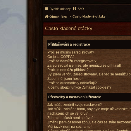
Rychlé odkazy
FAQ
Často kladené otázky
Obsah fóra
Často kladené otázky
Přihlašování a registrace
Proč se musím zaregistrovat?
Co je to COPPA?
Proč se nemůžu zaregistrovat?
Zaregistroval jsem se, ale nemůžu se přihlásit!
Proč se nemůžu přihlásit?
Byl jsem ve fóru zaregistrovaný, ale teď se nemůžu př
Zapomněl jsem heslo!
Proč se automaticky odhlašuji?
K čemu slouží funkce „Smazat cookies“?
Předvolby a nastavení uživatele
Jak můžu změnit svoje nastavení?
Jak můžu zabránit tomu, aby bylo moje uživatelské
nacházejících se ve fóru?
Zobrazení časů není správné!
Změnil jsem časovou zónu, ale čas se stále nezobra
Můj jazyk není na seznamu!